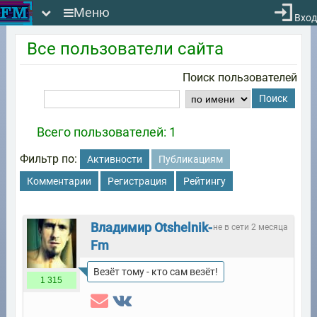
Меню
Вход
Все пользователи сайта
Поиск пользователей
Поиск
Всего пользователей: 1
Фильтр по:
Активности
Публикациям
Комментарии
Регистрация
Рейтингу
Владимир Otshelnik-
не в сети 2 месяца
Fm
Везёт тому - кто сам везёт!
1 315