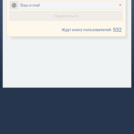
*
532
Ждут книгу пользователей:
Booking Visitors
0 р.
Организация онлайн-записи на выбранное число и время к специалисту