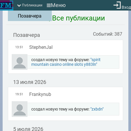
Меню
Публикации
Вход
Позавчера
OTFM: work | Все публикации
Событий:
387
Позавчера
StephenJal
13:51
создал новую тему на форуме:
"spirit
mountain casino online slots y883ln"
13 июля 2026
Frankynub
19:51
создал новую тему на форуме:
"zxbdn"
5 июля 2026