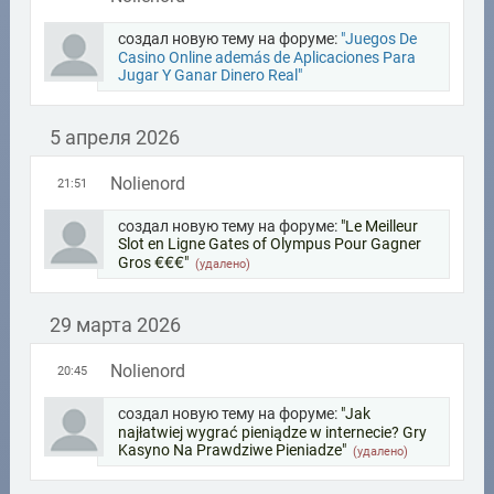
создал новую тему на форуме:
"Juegos De
Casino Online además de Aplicaciones Para
Jugar Y Ganar Dinero Real"
5 апреля 2026
Nolienord
21:51
создал новую тему на форуме:
"Le Meilleur
Slot en Ligne Gates of Olympus Pour Gagner
Gros €€€"
(удалено)
29 марта 2026
Nolienord
20:45
создал новую тему на форуме:
"Jak
najłatwiej wygrać pieniądze w internecie? Gry
Kasyno Na Prawdziwe Pieniadze"
(удалено)