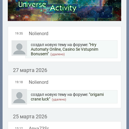
Nolienord
19:35
создал новую тему на форуме:
"Hry
Automaty Online, Casino Se Vstupnim
Bonusem"
(удалено)
27 марта 2026
Nolienord
19:18
создал новую тему на форуме:
"origami
crane luck"
(удалено)
25 марта 2026
Anya73Sr
13:12