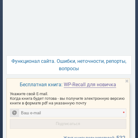
Функционал сайта. Ошибки, неточности, репорты,
вопросы
Бесплатная книга:
WP-Recall для новичка
Укажите свой E-mail.
Когда книга будет готова - вы получите электронную версию
книги в формате pdf на указанную почту
*
532
Ждут книгу пользователей: