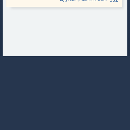
Shop Service
0 р.
Дополнение, которое позволит создать площадку для публикации услуг и оформления заказов на них
136
16
0.12
Time Limit Access
0 р.
Закрывает контент временным платным доступом