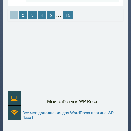
...
1
2
3
4
5
16
Мои работы к WP-Recall
Все мои дополнения для WordPress плагина WP-
Recall