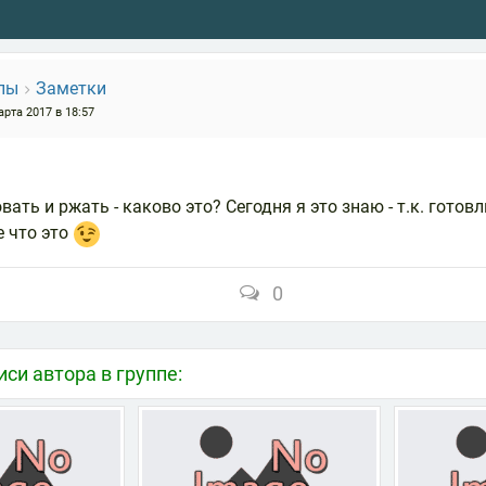
пы
Заметки
арта 2017 в 18:57
ать и ржать - каково это? Сегодня я это знаю - т.к. готов
е что это
0
иси автора в группе: