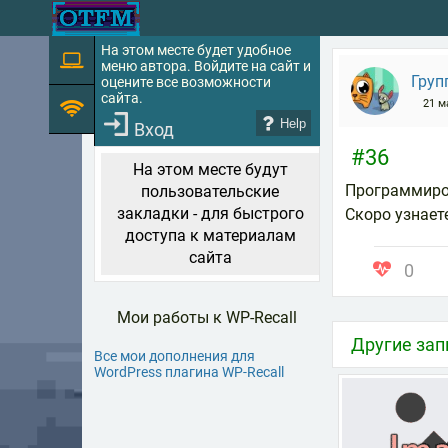
На этом месте будет удобное
меню автора. Войдите на сайт и
Груп
оцените все возможности
сайта.
21 м
Help
Вход
#36
На этом месте будут
Программиров
пользовательские
закладки - для быстрого
Скоро узнает
доступа к материалам
сайта
0
Мои работы к WP-Recall
Другие зап
Все мои дополнения для
WordPress плагина WP-Recall