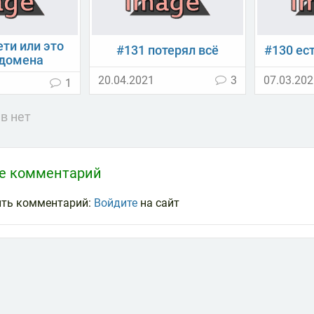
ети или это
#131 потерял всё
#130 ес
 домена
20.04.2021
3
07.03.20
1
в нет
те комментарий
ить комментарий:
Войдите
на сайт