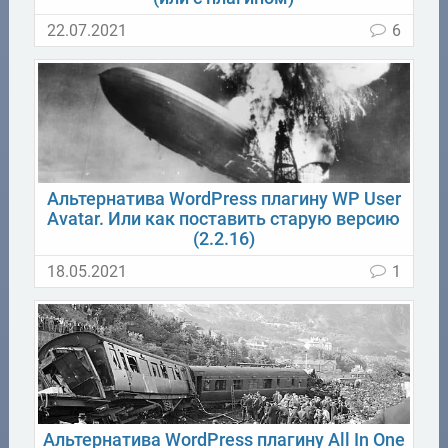
22.07.2021
6
Альтернатива WordPress плагину WP User
Avatar. Или как поставить старую версию
(2.2.16)
18.05.2021
1
Альтернатива WordPress плагину All In One