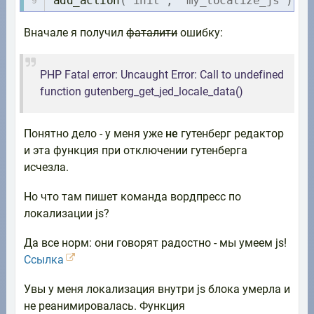
add_action
(
'init'
,
'my_localize_js'
)
;
Вначале я получил
фаталити
ошибку:
PHP Fatal error: Uncaught Error: Call to undefined
function gutenberg_get_jed_locale_data()
Понятно дело - у меня уже
не
гутенберг редактор
и эта функция при отключении гутенберга
исчезла.
Но что там пишет команда вордпресс по
локализации js?
Да все норм: они говорят радостно - мы умеем js!
Ссылка
Увы у меня локализация внутри js блока умерла и
не реанимировалась. Функция