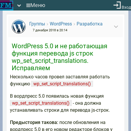
Меню
Вход
Группы
WordPress
Разработка
7 декабря 2018 в 20:14
WordPress 5.0 и не работающая
функция перевода js строк
wp_set_script_translations.
Исправляем
Несколько часов провел заставляя работать
функцию
wp_set_script_translations()
В вордпресс 5.0 появилась новая функция
wp_set_script_translations()
- она должна
устанавливать строки для перевода js-строк.
Предыстория такова:
после обновления на
вордпресс 5.0 в его новом редакторе блоков у