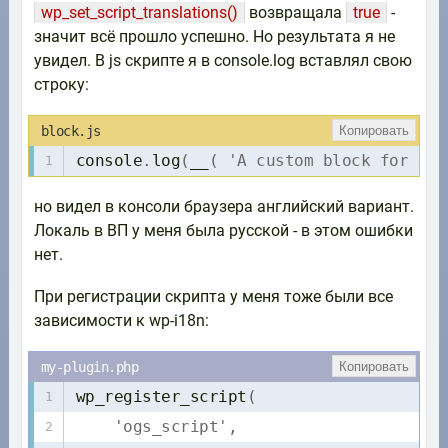
wp_set_script_translations()
возвращала
true
-
значит всё прошло успешно. Но результата я не
увидел. В js скрипте я в console.log вставлял свою
строку:
Копировать
console
.
log
(
__
(
'A custom block for dis
но видел в консоли браузера английский вариант.
Локаль в ВП у меня была русской - в этом ошибки
нет.
При регистрации скрипта у меня тоже были все
зависимости к wp-i18n:
Копировать
wp_register_script
(
'ogs_script'
,