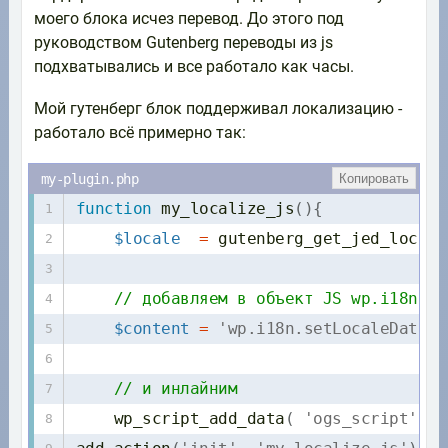
моего блока исчез перевод. До этого под
руководством Gutenberg переводы из js
подхватывались и все работало как часы.
Мой гутенберг блок поддерживал локализацию -
работало всё примерно так:
Копировать
function
my_localize_js
(
)
{
$locale
=
gutenberg_get_jed_locale
// добавляем в объект JS wp.i18n.se
$content
=
'wp.i18n.setLocaleData('
// и инлайним
wp_script_add_data
(
'ogs_script'
,
'