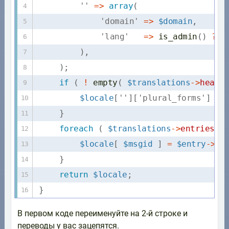
''
=
>
array
(
'domain'
=
>
$domain
,
'lang'
=
>
is_admin
(
)
?
g
)
,
)
;
if
(
!
empty
(
$translations
-
>
heade
$locale
[
''
]
[
'plural_forms'
]
=
}
foreach
(
$translations
-
>
entries
a
$locale
[
$msgid
]
=
$entry
-
>
tr
}
return
$locale
;
}
В первом коде переименуйте на 2-й строке и
переводы у вас зацепятся.