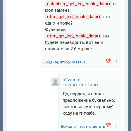
gutenberg_get_jed_locale_data()
и
моя замена:
otfm_get_jed_locale_data()
это
одно и тоже?
Функцией
otfm_get_jed_locale_data()
вы
будете переводить, вот её и
впишите на 2-й строке
1
Войдите, чтобы ответить
n2ziasm
2019-04-19 в 10:04
Да, пардон, я понял
предложение буквально,
как отсылку к "первому"
коду на гитхабе.
0
Войдите, чтобы ответить