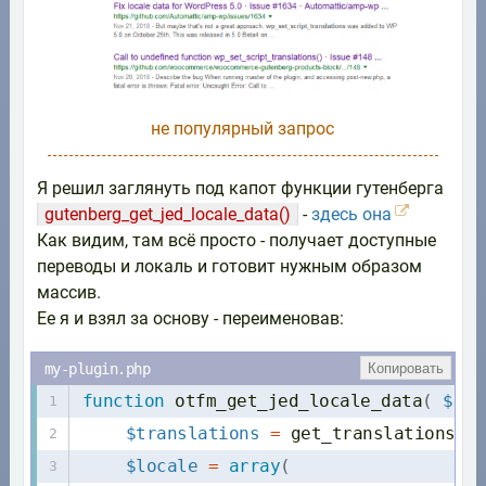
не популярный запрос
Я решил заглянуть под капот функции гутенберга
gutenberg_get_jed_locale_data()
-
здесь она
Как видим, там всё просто - получает доступные
переводы и локаль и готовит нужным образом
массив.
Ее я и взял за основу - переименовав:
Копировать
function
otfm_get_jed_locale_data
(
$dom
$translations
=
get_translations_f
$locale
=
array
(