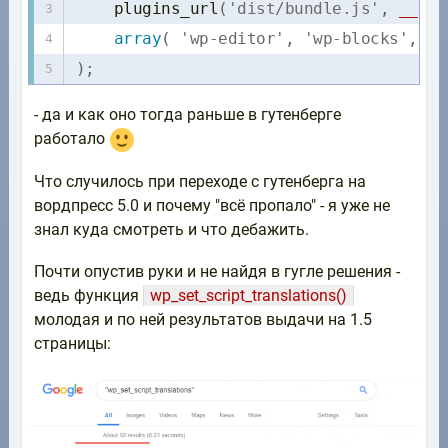
plugins_url
(
'dist/bundle.js'
,
__FIL
array
(
'wp-editor'
,
'wp-blocks'
,
'w
)
;
- да и как оно тогда раньше в гутенберге
работало
Что случилось при переходе с гутенберга на
вордпресс 5.0 и почему "всё пропало" - я уже не
знал куда смотреть и что дебажить.
Почти опустив руки и не найдя в гугле решения -
ведь функция
wp_set_script_translations()
молодая и по ней результатов выдачи на 1.5
страницы: