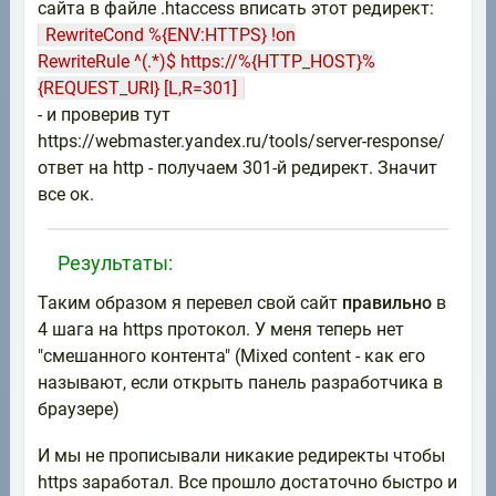
сайта в файле .htaccess вписать этот редирект:
RewriteCond %{ENV:HTTPS} !on
RewriteRule ^(.*)$ https://%{HTTP_HOST}%
{REQUEST_URI} [L,R=301]
- и проверив тут
https://webmaster.yandex.ru/tools/server-response/
ответ на http - получаем 301-й редирект. Значит
все ок.
Результаты:
Таким образом я перевел свой сайт
правильно
в
4 шага на https протокол. У меня теперь нет
"смешанного контента" (Mixed content - как его
называют, если открыть панель разработчика в
браузере)
И мы не прописывали никакие редиректы чтобы
https заработал. Все прошло достаточно быстро и