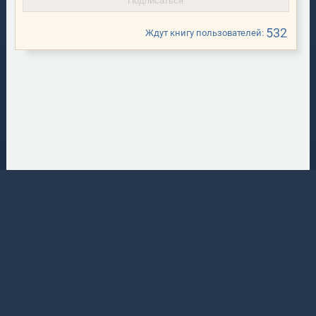
532
Ждут книгу пользователей:
Content Access
0 р.
Закрывает контент публикаций платным доступом
66
3
0.05
Keys Shop
0 р.