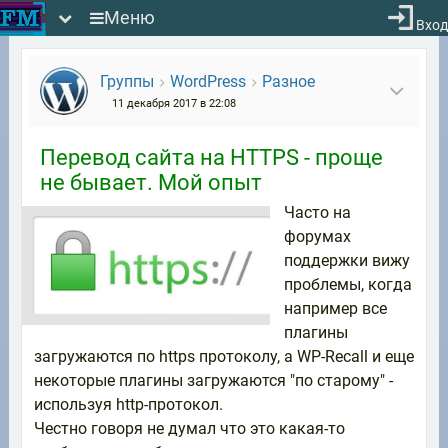
Меню
Вход
Группы
WordPress
Разное
11 декабря 2017 в 22:08
Перевод сайта на HTTPS - проще
не бывает. Мой опыт
Часто на
форумах
поддержки вижу
проблемы, когда
например все
плагины
загружаются по https протоколу, а WP-Recall и еще
некоторые плагины загружаются "по старому" -
используя http-протокол.
Честно говоря не думал что это какая-то