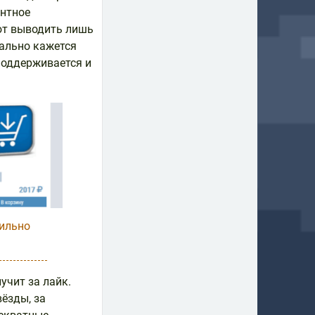
ентное
ют выводить лишь
уально кажется
 поддерживается и
вильно
учит за лайк.
вёзды, за