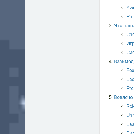
Ywo
Pri
Что наша
Ch
Игр
Си
Взаимод
Fee
Las
Pre
Вовлече
Rcl
Uni
Las
Вид