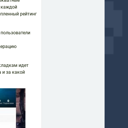
декватные
у каждой
опленный рейтинг
 пользователи
одерацию
вкладкам идет
 и за какой