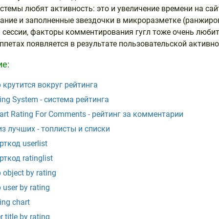
стемы любят активность: это и увеличение времени на сай
ние и заполненные звездочки в микроразметке (ранжиро
 сессии, факторы комментирования гугл тоже очень любит,
иппетах появляется в результате пользовательской активно
ие:
 крутится вокруг рейтинга
ing System - система рейтинга
rt Rating For Comments - рейтинг за комментарии
з лучших - топлисты и списки
ткод userlist
ткод ratinglist
 object by rating
 user by rating
ing chart
r title by rating