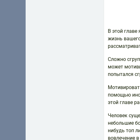
В этой главе
жизнь вашего
рассматриват
Сложно сгруп
может мотиви
попытался сг
Мотивировать
помощью инс
этой главе р
Человек суще
небольшие бо
нибудь топ ли
вовлечение в