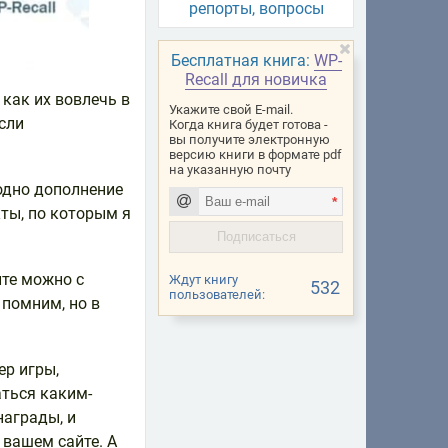
репорты, вопросы
Бесплатная книга:
WP-
Recall для новичка
 как их вовлечь в
Укажите свой E-mail.
если
Когда книга будет готова -
вы получите электронную
версию книги в формате pdf
на указанную почту
 одно дополнение
*
ты, по которым я
йте можно с
Ждут книгу
532
пользователей:
т помним, но в
ер игры,
аться каким-
награды, и
 вашем сайте. А