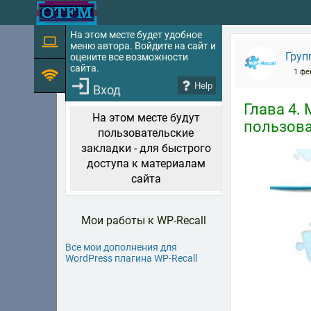
На этом месте будет удобное
меню автора. Войдите на сайт и
Груп
оцените все возможности
сайта.
1 фе
Help
Вход
Глава 4.
На этом месте будут
пользова
пользовательские
закладки - для быстрого
доступа к материалам
сайта
Мои работы к WP-Recall
Все мои дополнения для
WordPress плагина WP-Recall