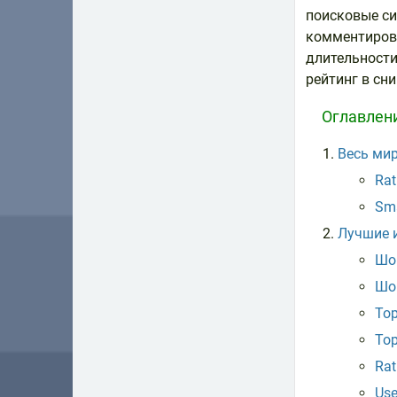
поисковые си
комментирова
длительности
рейтинг в сн
Оглавлен
Весь мир
Rat
Sma
Лучшие и
Шор
Шор
Top
Top
Rat
Use