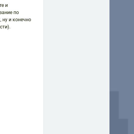
те и
вание по
 ну и конечно
сти).