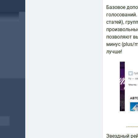
Базовое доп
голосований.
статей), гру
произвольные
позволяют выб
минус (plus/
лучше!
Звездный рей