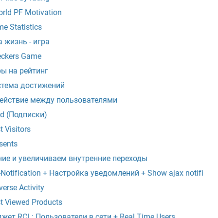
rld PF Motivation
me Statistics
 жизнь - игра
eckers Game
ы на рейтинг
стема достижений
ействие между пользователями
d (Подписки)
t Visitors
sents
ние и увеличиваем внутренние переходы
-Notification + Настройка уведомлений + Show ajax notifi
verse Activity
t Viewed Products
жет RCL: Пользователи в сети + Real Time Users