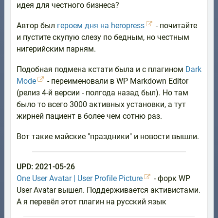
идея для честного бизнеса?
Автор был
героем дня на heropress
- почитайте
и пустите скупую слезу по бедным, но честным
нигерийским парням.
Подобная подмена кстати была и с плагином
Dark
Mode
- переименовали в WP Markdown Editor
(релиз 4-й версии - полгода назад был). Но там
было то всего 3000 активных установки, а тут
жирней пациент в более чем сотню раз.
Вот такие майские "праздники" и новости вышли.
UPD: 2021-05-26
One User Avatar | User Profile Picture
- форк WP
User Avatar вышел. Поддерживается активистами.
А я перевёл этот плагин на русский язык