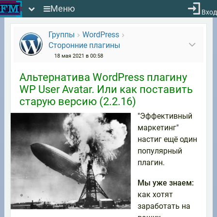
Меню
Вход
Группы
WordPress
Сторонние плагины
18 мая 2021 в 00:58
Альтернатива WordPress плагину
WP User Avatar. Или как поставить
старую версию (2.2.16)
"Эффективный
маркетинг"
настиг ещё один
популярный
плагин.
Мы уже знаем:
как хотят
заработать на