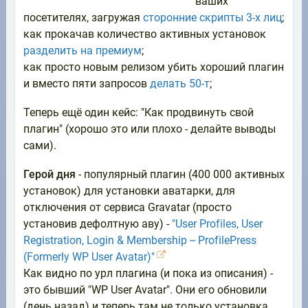
ваших
посетителях, загружая
сторонние скрипты 3-х лиц
;
как прокачав количество активных установок
разделить на премиум
;
как просто новым релизом убить хороший плагин
и вместо пяти запросов
делать 50-т
;
Теперь ещё один кейс: "Как продвинуть свой
плагин" (хорошо это или плохо - делайте выводы
сами).
Герой дня
- популярный плагин (400 000 активных
установок) для установки аватарки, для
отключения от сервиса Gravatar (просто
установив дефолтную аву) -
"User Profiles, User
Registration, Login & Membership – ProfilePress
(Formerly WP User Avatar)"
Как видно по урл плагина (и пока из описания) -
это бывший "WP User Avatar". Они его обновили
(день назад) и теперь там не только установка