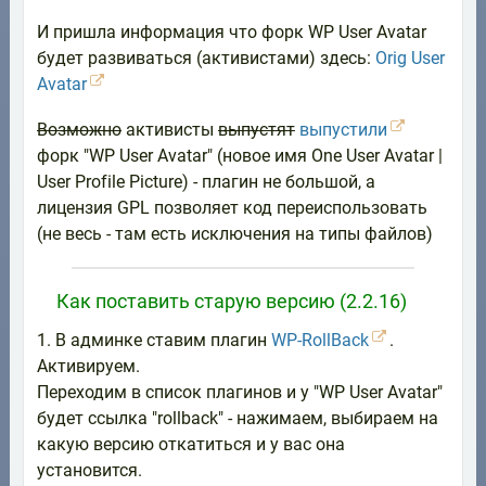
И пришла информация что форк WP User Avatar
будет развиваться (активистами) здесь:
Orig User
Avatar
Возможно
активисты
выпустят
выпустили
форк "WP User Avatar" (новое имя One User Avatar |
User Profile Picture) - плагин не большой, а
лицензия GPL позволяет код переиспользовать
(не весь - там есть исключения на типы файлов)
Как поставить старую версию (2.2.16)
1. В админке ставим плагин
WP-RollBack
.
Активируем.
Переходим в список плагинов и у "WP User Avatar"
будет ссылка "rollback" - нажимаем, выбираем на
какую версию откатиться и у вас она
установится.