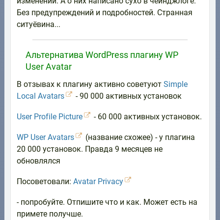
изменений. А о них написано сухо в чейнджлоге.
Без предупреждений и подробностей. Странная
ситуёвина...
Альтернатива WordPress плагину WP
User Avatar
В отзывах к плагину активно советуют
Simple
Local Avatars
- 90 000 активных установок
User Profile Picture
- 60 000 активных установок.
WP User Avatars
(название схожее) - у плагина
20 000 установок. Правда 9 месяцев не
обновлялся
Посоветовали:
Avatar Privacy
- попробуйте. Отпишите что и как. Может есть на
примете получше.