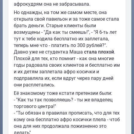
афрокудрям она не забрасывала.
Но однажды, на том же самом месте, она
открыла свой павильон и за тоже самое стала
брать деньги. Старые клиенты были
возмущены - "Да как ты смеешь!", - "Я 6-ть лет
тут к тебе ходила бесплатно их заплетала,
теперь мне что - платить по 300 рублей?".
Давно уже не студентка Маша
стала плохой
.
Плохой для тех, кто помнит - как она многие
годы радовала своих клиентов и бесплатно им
и их детям заплетала афро косички и
подправляла их, если вдруг через пару дней
они расплетались.
Её знакомому тоже кстати претензии были:
- "Как ты так позволяешь? - ты же владелец
торгового центра!"
- "Ты обязан в правилах прописать, что для тех
кому она бесплатно афро косички плела - чтоб
она для них продолжала пожизненно это
делать"