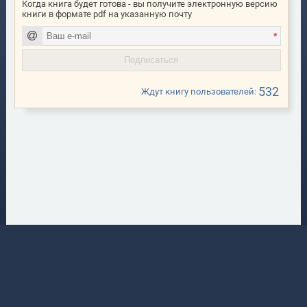
Когда книга будет готова - вы получите электронную версию
книги в формате pdf на указанную почту
*
532
Ждут книгу пользователей:
Content Magazine
0 р.
Продажа приватного контента на базе дополнения Recall Magazine