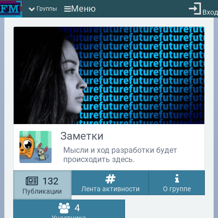
Меню
Группы
Вход
Заметки
Мысли и ход разработки будет
происходить здесь.
132
Лента активности
О группе
Публикации
4