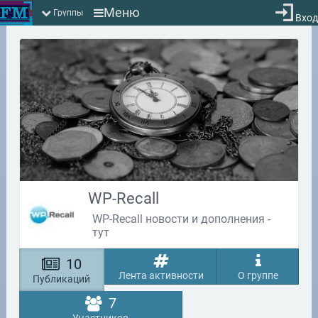
Меню
Группы
Вход
WP-Recall
WP-Recall новости и дополнения -
тут
10
Лента активности
О группе
Публикаций
7