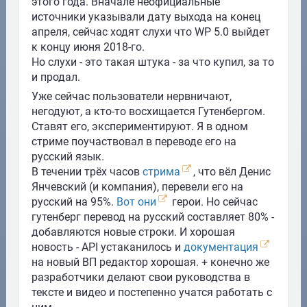
этого года. Вначале неофициальные
источники указывали дату выхода на конец
апреля, сейчас ходят слухи что WP 5.0 выйдет
к концу июня 2018-го.
Но слухи - это такая штука - за что купил, за то
и продал.
Уже сейчас пользователи нервничают,
негодуют, а кто-то восхищается Гутенбергом.
Ставят его, экспериментируют. Я в одном
стриме поучаствовал в переводе его на
русский язык.
В течении трёх часов
стрима
, что вёл Денис
Янчевский (и компания), перевели его на
русский на 95%.
Вот они
герои. Но сейчас
гутенберг перевод на русский составляет 80% -
добавляются новые строки. И хорошая
новость - API устаканилось и
документация
на новый ВП редактор хорошая. + конечно же
разработчики делают свои руководства в
тексте и видео и постепенно учатся работать с