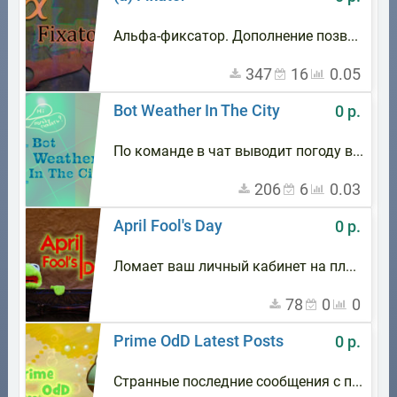
Альфа-фиксатор. Дополнение позволит вам использовать css файл и файл функций без боязни их перезаписи. css в фронтенде поддерживает минимизацию файлов от плагина WP-Recall. Файл функций позволит вписывать свои сниппеты кода
347
16
0.05
Bot Weather In The City
0 р.
По команде в чат выводит погоду в заданном городе
206
6
0.03
April Fool's Day
0 р.
Ломает ваш личный кабинет на плагине WP-Recall и все что с ним связано и вообще странно что оно существует
78
0
0
Prime OdD Latest Posts
0 р.
Странные последние сообщения с прайм форума