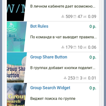
В личном кабинете дает возможность выбрать пол пользователя
509
47
0.09
Bot Rules
0 р.
По команде в чат выводит правила поведения в чате
179
10
0.06
Group Share Button
0 р.
В группах добавит кнопки поделиться и в отдельной записи групп
253
3
0.01
Group Search Widget
0 р.
Виджет поиска по группе