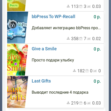
113
3
0.03
bbPress To WP-Recall
0 р.
Добавляет интеграцию bbPress профиля форума в личный кабинет WP-Recall
358
7
0.02
Give a Smile
0 р.
Просто подари улыбку
182
0
0
Last Gifts
0 р.
Выводит последние 4 подарка
219
6
0.03