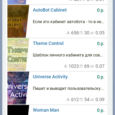
AutoBot Cabinet
0 р.
Если это кабинет автобота - то в нем только вкладка Сообщения сайта. Автобот - автоматический помощник сайта
658
30
0.05
Theme Control
0 р.
Шаблон личного кабинета для совместной работы с дополнением User Info Tab
1023
69
0.07
Universe Activity
0 р.
Пишет и выводит пользовательскую активность. Это дополнение - ядро под всю вселенную активности
612
54
0.09
Woman Man
0 р.