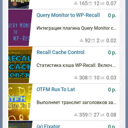
165
12
0.07
Query Monitor to WP-Recall
0 р.
Интеграция плагина Query Monitor с WP-Recall
92
2
0.02
Recall Cache Control
0 р.
Статистика кэша WP-Recall. Включение из фронтенда, очистка. И краткая информация по памяти, запросам и времени генерации страницы
308
10
0.03
OTFM Rus To Lat
0 р.
Выполняет транслит заголовков записей, рубрик, меток и загружаемых файлов
359
27
0.08
(a) Fixator
0 р.