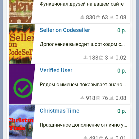
Функционал друзей на вашем сайте
830
63
0.08
Seller on Codeseller
0 р.
Дополнение выводит шорткодом список товаров с сервиса CodeSeller.ru с возможностью их сортировки и фильтрации
188
3
0.02
Verified User
0 р.
Рядом с именем показывает значок что это подтвержденный профиль
918
76
0.08
Christmas Time
0 р.
Праздничное дополнение отлично украсит ваш сайт и профиль на Новый Год
481
6
0.01