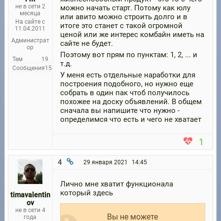
не в сети 2
можно начать старт. Потому как юлу
месяца
или авито можно строить долго и в
На сайте с
итоге это станет с такой огромной
11.04.2011
ценой или же интерес комбайн иметь на
Администрат
сайте не будет.
ор
Поэтому вот прям по пунктам: 1, 2, ... и
Тем
19
т.д.
Сообщения
158
У меня есть отдельные наработки для
построения подобного, но нужно еще
собрать в один пак чтоб получилось
похожее на доску объявлений. В общем
сначала вы напишите что нужно -
определимся что есть и чего не хватает
1
4
29 января 2021
14:45
Лично мне хватит функционала
который здесь
timavalentin
ov
не в сети 4
Вы не можете
года