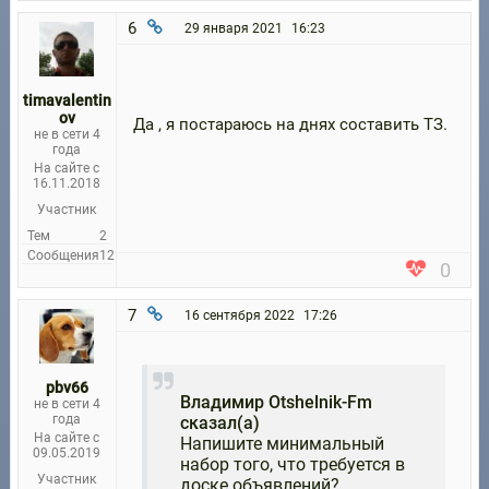
6
29 января 2021
16:23
timavalentin
ov
Да , я постараюсь на днях составить ТЗ.
не в сети 4
года
На сайте с
16.11.2018
Участник
Тем
2
Сообщения
12
0
7
16 сентября 2022
17:26
pbv66
Владимир Otshelnik-Fm
не в сети 4
года
сказал(а)
На сайте с
Напишите минимальный
09.05.2019
набор того, что требуется в
Участник
доске объявлений?