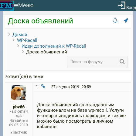
Меню
Вход
Доска объявлений
Домой
WP-Recall
Идеи дополнений к WP-Recall
Доска объявлений
7ответ(ов) в теме
1
27 августа 2019
20:59
Доска объявлений со стандартным
pbv66
функционалом на базе wp-recoll. Услуги
не в сети 4
и товар выводились шоркодом, и так же
года
можно было посмотреть в личном
На сайте с
09.05.2019
кабинете.
Участник