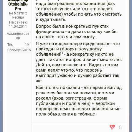
надо ими реально пользоваться (как
Otshelnik-
тот кто покупает или тот кто подает
Fm
не в сети 2
объявление) чтобы понять что смотреть
месяца
и куда тыкать.
На сайте с
Вопрос был в конкретных пунктах
11.04.2011
функционала - а давать ссылку как бы
Администрат
на авито - это я и сам смогу.
ор
Я уже на кодеселлере вроде писал - что
Тем
19
приходят и говорят "хочу доску
Сообщения
158
объявлений" - а конкретику никто не
дает. Так этот вопрос и висит много лет.
Дай то, сам не знаю что. Видать потом
сами лепят что-то, что порознь
выглядит ужасно и думаю работает так
же.
Все что вы показали - на первый взгляд
решается базовыми возможностями
реколл (вход, регистрация, форма
публикации и поля в ней) + версткой
вордпресс темы выведя произвольные
поля объявления в таблице
0