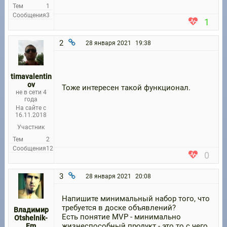
Тем
1
Сообщения
3
1
2
28 января 2021
19:38
timavalentin
ov
Тоже интересен такой функционал.
не в сети 4
года
На сайте с
16.11.2018
Участник
Тем
2
Сообщения
12
0
3
28 января 2021
20:08
Напишите минимальный набор того, что
требуется в доске объявлений?
Владимир
Есть понятие MVP - минимально
Otshelnik-
жизнеспособный продукт - это то с чего
Fm