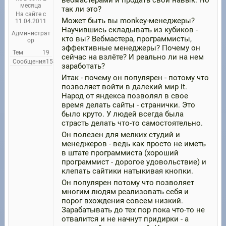
вебмастерами и продать свой навык. Но
месяца
так ли это?
На сайте с
Может быть вы monkey-менеджеры?
11.04.2011
Научившись складывать из кубиков -
Администрат
кто вы? Вебмастера, программисты,
ор
эффективные менеджеры? Почему он
Тем
19
сейчас на взлёте? И реально ли на нем
Сообщения
158
заработать?
Итак - почему он популярен - потому что
позволяет войти в далекий мир it.
Народ от яндекса позволял в свое
время делать сайты - странички. Это
было круто. У людей всегда была
страсть делать что-то самостоятельно.
Он полезен для мелких студий и
менеджеров - ведь как просто не иметь
в штате программиста (хороший
программист - дорогое удовольствие) и
клепать сайтики натыкивая кнопки.
Он популярен потому что позволяет
многим людям реализовать себя и
порог вхождения совсем низкий.
Зарабатывать до тех пор пока что-то не
отвалится и не начнут придирки - а