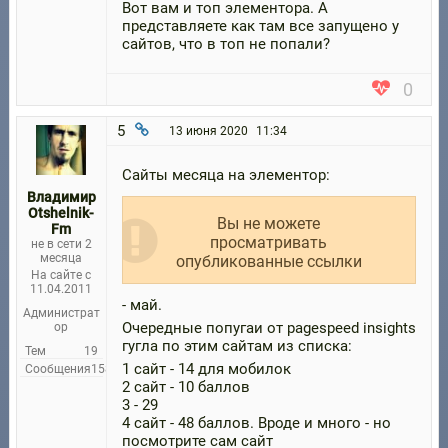
Вот вам и топ элементора. А
представляете как там все запущено у
сайтов, что в топ не попали?
0
5
13 июня 2020
11:34
Сайты месяца на элементор:
Владимир
Otshelnik-
Вы не можете
Fm
просматривать
не в сети 2
месяца
опубликованные ссылки
На сайте с
11.04.2011
- май.
Администрат
Очередные попугаи от pagespeed insights
ор
гугла по этим сайтам из списка:
Тем
19
1 сайт - 14 для мобилок
Сообщения
158
2 сайт - 10 баллов
3 - 29
4 сайт - 48 баллов. Вроде и много - но
посмотрите сам сайт