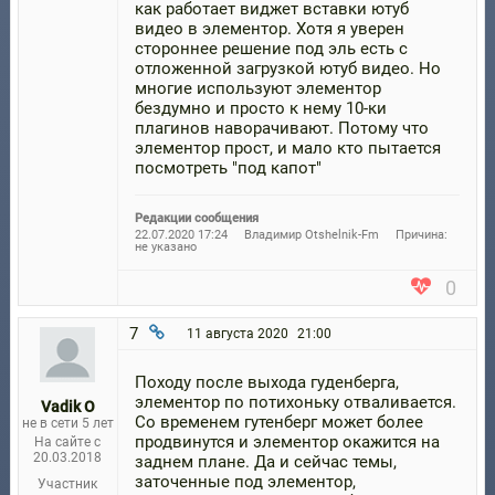
как работает виджет вставки ютуб
видео в элементор. Хотя я уверен
стороннее решение под эль есть с
отложенной загрузкой ютуб видео. Но
многие используют элементор
бездумно и просто к нему 10-ки
плагинов наворачивают. Потому что
элементор прост, и мало кто пытается
посмотреть "под капот"
Редакции сообщения
22.07.2020 17:24
Владимир Otshelnik-Fm
Причина:
не указано
0
7
11 августа 2020
21:00
Походу после выхода гуденберга,
элементор по потихоньку отваливается.
Vadik O
Со временем гутенберг может более
не в сети 5 лет
продвинутся и элементор окажится на
На сайте с
20.03.2018
заднем плане. Да и сейчас темы,
заточенные под элементор,
Участник