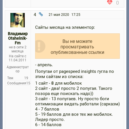
0
4
21 мая 2020
17:25
Сайты месяца на элементор:
Владимир
Otshelnik-
Вы не можете
Fm
просматривать
не в сети 2
месяца
опубликованные ссылки
На сайте с
11.04.2011
- апрель.
Администрат
Попугаи от pagespeed insights гугла по
ор
этим сайтам из списка:
Тем
19
1 сайт -
8
для мобилок
Сообщения
158
2 сайт - два! просто 2 попугая. Такого
позора еще поискать надо))
3 сайт - 13 попугаев. Ну просто боги
оптимизации видать работали (сарказм)
4 - 7 баллов
5 - 19 баллов для все тех же мобилок.
Лидер просто.
6 - 14 баллов