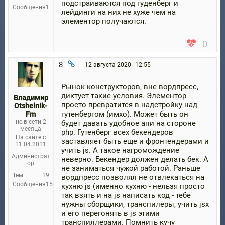
подстраиваются под гуденберг и
Сообщения
1
лейдинги на них не хуже чем на
элементор получаются.
0
8
12 августа 2020
12:55
Рынок конструкторов, вне вордпресс,
диктует такие условия. Элементор
Владимир
просто превратится в надстройку над
Otshelnik-
гутенбергом (имхо). Может быть он
Fm
не в сети 2
будет давать удобное апи на стороне
месяца
php. Гутенберг всех бекендеров
На сайте с
заставляет быть еще и фронтендерами и
11.04.2011
учить js. А такое нагромождение
Администрат
неверно. Бекендер должен делать бек. А
ор
не заниматься чужой работой. Раньше
Тем
19
вордпресс позволял не отвлекаться на
Сообщения
158
кухню js (именно кухню - нельзя просто
так взять и на js написать код - тебе
нужны сборщики, транспилеры, учить jsx
и его перегонять в js этими
транспиллерами. Помнить кучу