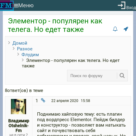
Меню
Вход
Элементор - популярен как
телега. Но едет также
Домой
Разное
Флудим
Элементор - популярен как телега. Но едет
также
8ответ(ов) в теме
1
22 апреля 2020
15:58
Поднимаю хайповую тему: есть плагин
под вордпресс Elementor. Пейдж билдер
Владимир
и конструктор - позволяет вам натыкать
Otshelnik-
сайт и почувствовать себя
Fm
не в сети 2