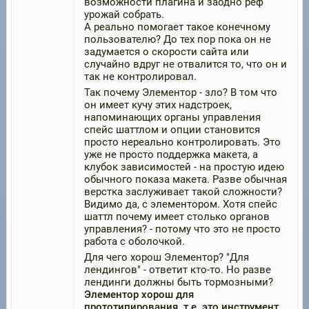
возможности плагина и заодно реф
урожай собрать.
А реально помогает такое конечному
пользователю? До тех пор пока он не
задумается о скорости сайта или
случайно вдруг не отвалится то, что он и
так не контролировал.
Так почему Элементор - зло? В том что
он имеет кучу этих надстроек,
напоминающих органы управления
спейс шаттлом и опции становится
просто нереально контролировать. Это
уже не просто поддержка макета, а
клубок зависимостей - на простую идею
обычного показа макета. Разве обычная
верстка заслуживает такой сложности?
Видимо да, с элементором. Хотя спейс
шаттл почему имеет столько органов
управления? - потому что это не просто
работа с оболочкой.
Для чего хорош Элементор? "Для
лендингов" - ответит кто-то. Но разве
лендинги должны быть тормозными?
Элементор хорош для
прототипирования. т.е. это инструмент