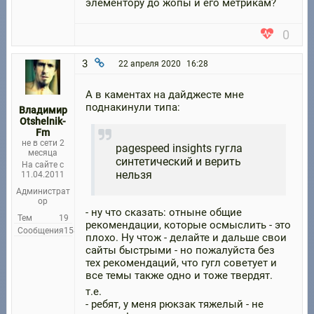
элементору до жопы и его метрикам?
0
3
22 апреля 2020
16:28
А в каментах на дайджесте мне
поднакинули типа:
Владимир
Otshelnik-
Fm
не в сети 2
pagespeed insights гугла
месяца
синтетический и верить
На сайте с
нельзя
11.04.2011
Администрат
ор
- ну что сказать: отныне общие
Тем
19
рекомендации, которые осмыслить - это
Сообщения
158
плохо. Ну чтож - делайте и дальше свои
сайты быстрыми - но пожалуйста без
тех рекомендаций, что гугл советует и
все темы также одно и тоже твердят.
т.е.
- ребят, у меня рюкзак тяжелый - не