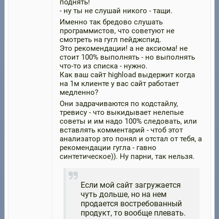
поднять!
- ну ты не слушай никого - тащи.
Именно так бредово слушать
программистов, что советуют не
смотреть на гугл пейджспид.
Это рекомендации! а не аксиома! не
стоит 100% выполнять - но выполнять
что-то из списка - нужно.
Как ваш сайт highload выдержит когда
на 1м клиенте у вас сайт работает
медленно?
Они задрачиваются по кодстайлу,
тревису - что выкидывает нелепые
советы и им надо 100% следовать, или
вставлять комментарий - чтоб этот
анализатор это понял и отстал от тебя, а
рекомендации гугла - гавно
синтетическое)). Ну парни, так нельзя.
Если мой сайт загружается
чуть дольше, но на нем
продается востребованный
продукт, то вообще плевать.