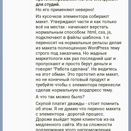
для студий.
Но его применяют неверно!
Из кусочков элементора собирают
макет. Утверждают части и как только
всё на местах - начинают верстать
нормальным способом: html, css, js,
подключают в файлы шаблона. т.е.
переносят на нормальные рельсы делая
из макета полноценную WordPress тему
строго под заказчика. Но жадные
маркетологи как раз последний шаг и
пропускают и просто берут деньги и
говорят "Работа сделана". Не ведитесь
на этот обман. Это прототип или макет,
но не конечный готовый продукт и
требуйте чтобы с элементора перенесли
сделав нормальную вордпресс тему.
А что так можно было?
Скупой платит дважды - стоит помнить
об этом. Я не думаю что перенос макета
с элементора - дорогой процесс.
Дороже выйдет теряя клиентов из-за
медленного сайта. Из-за сложности
поддержания этого нагромождения,