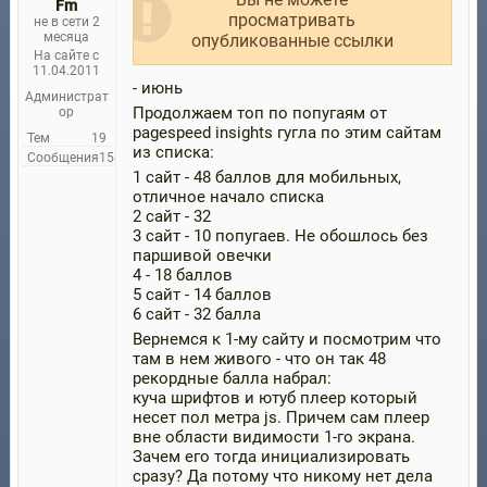
Fm
просматривать
не в сети 2
месяца
опубликованные ссылки
На сайте с
11.04.2011
- июнь
Администрат
Продолжаем топ по попугаям от
ор
pagespeed insights гугла по этим сайтам
Тем
19
из списка:
Сообщения
158
1 сайт - 48 баллов для мобильных,
отличное начало списка
2 сайт - 32
3 сайт - 10 попугаев. Не обошлось без
паршивой овечки
4 - 18 баллов
5 сайт - 14 баллов
6 сайт - 32 балла
Вернемся к 1-му сайту и посмотрим что
там в нем живого - что он так 48
рекордные балла набрал:
куча шрифтов и ютуб плеер который
несет пол метра js. Причем сам плеер
вне области видимости 1-го экрана.
Зачем его тогда инициализировать
сразу? Да потому что никому нет дела