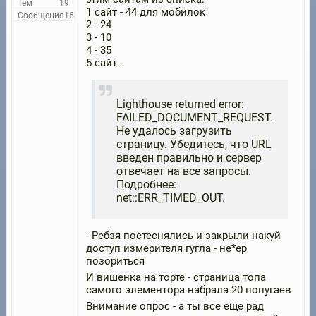
Тем
19
1 сайт - 44 для мобилок
Сообщения
158
2 - 24
3 - 10
4 - 35
5 сайт -
Lighthouse returned error:
FAILED_DOCUMENT_REQUEST.
Не удалось загрузить
страницу. Убедитесь, что URL
введен правильно и сервер
отвечает на все запросы.
Подробнее:
net::ERR_TIMED_OUT.
- Ребзя постеснялись и закрыли накуй
доступ измерителя гугла - не*ер
позориться
И вишенка на торте - страница топа
самого элементора набрала 20 попугаев
Внимание опрос - а ты все еще рад