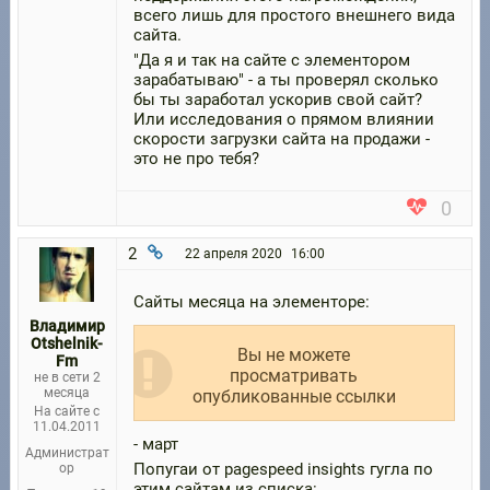
всего лишь для простого внешнего вида
сайта.
"Да я и так на сайте с элементором
зарабатываю" - а ты проверял сколько
бы ты заработал ускорив свой сайт?
Или исследования о прямом влиянии
скорости загрузки сайта на продажи -
это не про тебя?
0
2
22 апреля 2020
16:00
Сайты месяца на элементоре:
Владимир
Otshelnik-
Вы не можете
Fm
просматривать
не в сети 2
месяца
опубликованные ссылки
На сайте с
11.04.2011
- март
Администрат
Попугаи от pagespeed insights гугла по
ор
этим сайтам из списка: