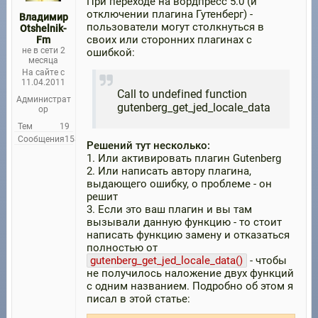
При переходе на вордпресс 5.0 (и
отключении плагина Гутенберг) -
Владимир
пользователи могут столкнуться в
Otshelnik-
своих или сторонних плагинах с
Fm
не в сети 2
ошибкой:
месяца
На сайте с
11.04.2011
Call to undefined function
Администрат
gutenberg_get_jed_locale_data
ор
Тем
19
Сообщения
158
Решений тут несколько:
1. Или активировать плагин Gutenberg
2. Или написать автору плагина,
выдающего ошибку, о проблеме - он
решит
3. Если это ваш плагин и вы там
вызывали данную функцию - то стоит
написать функцию замену и отказаться
полностью от
gutenberg_get_jed_locale_data()
- чтобы
не получилось наложение двух функций
с одним названием. Подробно об этом я
писал в этой статье: